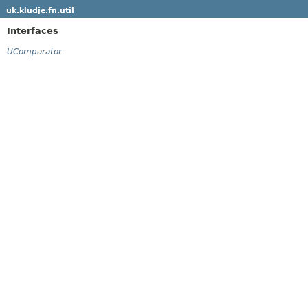
uk.kludje.fn.util
Interfaces
UComparator